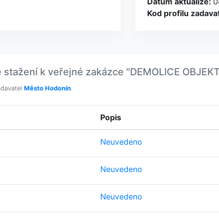
Datum aktualize:
0
Kod profilu zadava
e stažení k veřejné zakázce "DEMOLICE OB
adavatel
Město Hodonín
.
Popis
Neuvedeno
Neuvedeno
Neuvedeno