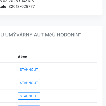
8.03.2026 04:21:16
tele:
Z2018-029777
JEKTU UMÝVÁRNY AUT MěÚ HODONÍN"
Akce
STÁHNOUT
STÁHNOUT
STÁHNOUT