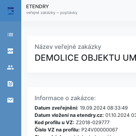
ETENDRY
veřejné zakázky ~ poptávky
list
Název veřejné zakázky
broken_image
DEMOLICE OBJEKTU U
people
feed
Informace o zakázce:
email
Datum zveřejnění:
19.09.2024 08:33:49
Datum vložení na etendry.cz:
01.10.2024 0
Kod profilu u VZ:
Z2018-029777
Číslo VZ na profilu:
P24V00000067