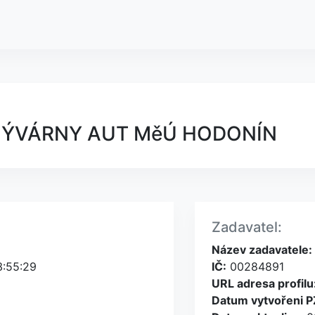
MÝVÁRNY AUT MěÚ HODONÍN
Zadavatel:
Název zadavatele:
3:55:29
IČ:
00284891
URL adresa profilu
Datum vytvořeni P