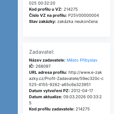
025 00:32:20
Kod profilu u VZ:
214275
Číslo VZ na profilu:
P25V00000004
Stav zakázky:
zakázka neukončena
Zadavatel:
Název zadavatele:
Město Přibyslav
IČ:
268097
URL adresa profilu:
http://www.e-zak
azky.cz/Profil-Zadavatele/59ec320c-c
525-4155-9262-a65c6e323951
Datum vytvořeni PZ:
2012-04-17
Datum aktualize:
09.03.2026 00:33:2
5
Kod profilu zadavatele:
214275