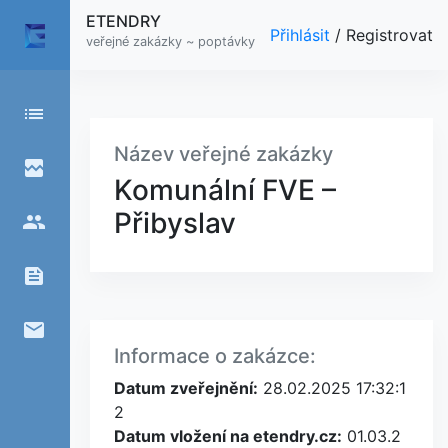
ETENDRY
Přihlásit
/
Registrovat
veřejné zakázky ~ poptávky
list
Název veřejné zakázky
broken_image
Komunální FVE –
Přibyslav
people
feed
email
Informace o zakázce:
Datum zveřejnění:
28.02.2025 17:32:1
2
Datum vložení na etendry.cz:
01.03.2