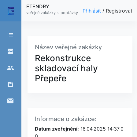
ETENDRY
Přihlásit
/
Registrovat
veřejné zakázky ~ poptávky
list
Název veřejné zakázky
broken_image
Rekonstrukce
skladovací haly
people
Přepeře
feed
email
Informace o zakázce:
Datum zveřejnění:
16.04.2025 14:37:0
0