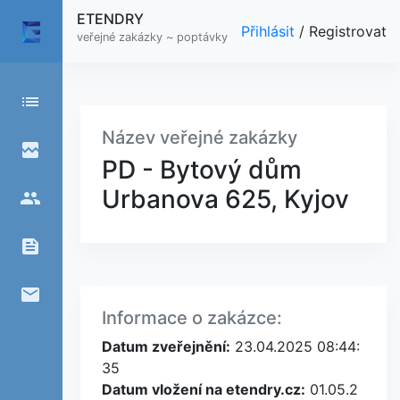
ETENDRY
Přihlásit
/
Registrovat
veřejné zakázky ~ poptávky
list
Název veřejné zakázky
broken_image
PD - Bytový dům
Urbanova 625, Kyjov
people
feed
email
Informace o zakázce:
Datum zveřejnění:
23.04.2025 08:44:
35
Datum vložení na etendry.cz:
01.05.2