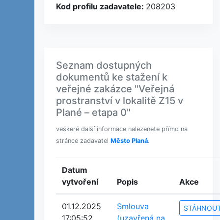
Kod profilu zadavatele:
208203
Seznam dostupných
dokumentů ke stažení k
veřejné zakázce "Veřejná
prostranství v lokalitě Z15 v
Plané – etapa 0"
veškeré další informace nalezenete přímo na
stránce zadavatel
Město Planá
.
Datum
vytvoření
Popis
Akce
01.12.2025
Smlouva
STÁHNOU
17:05:52
(uzavřená na