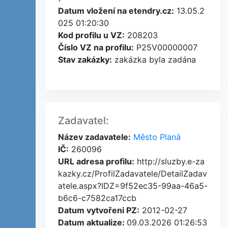
Datum vložení na etendry.cz:
13.05.2
025 01:20:30
Kod profilu u VZ:
208203
Číslo VZ na profilu:
P25V00000007
Stav zakázky:
zakázka byla zadána
Zadavatel:
Název zadavatele:
Město Planá
IČ:
260096
URL adresa profilu:
http://sluzby.e-za
kazky.cz/ProfilZadavatele/DetailZadav
atele.aspx?IDZ=9f52ec35-99aa-46a5-
b6c6-c7582ca17ccb
Datum vytvořeni PZ:
2012-02-27
Datum aktualize:
09.03.2026 01:26:53