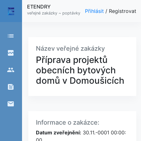
ETENDRY
Přihlásit
/
Registrovat
veřejné zakázky ~ poptávky
list
Název veřejné zakázky
broken_image
Příprava projektů
obecních bytových
people
domů v Domoušicích
feed
email
Informace o zakázce:
Datum zveřejnění:
30.11.-0001 00:00:
00