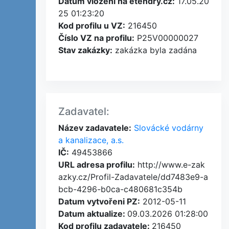
Datum vložení na etendry.cz:
17.05.20
25 01:23:20
Kod profilu u VZ:
216450
Číslo VZ na profilu:
P25V00000027
Stav zakázky:
zakázka byla zadána
Zadavatel:
Název zadavatele:
Slovácké vodárny
a kanalizace, a.s.
IČ:
49453866
URL adresa profilu:
http://www.e-zak
azky.cz/Profil-Zadavatele/dd7483e9-a
bcb-4296-b0ca-c480681c354b
Datum vytvořeni PZ:
2012-05-11
Datum aktualize:
09.03.2026 01:28:00
Kod profilu zadavatele:
216450