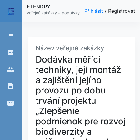
ETENDRY
Přihlásit
/
Registrovat
veřejné zakázky ~ poptávky
list
Název veřejné zakázky
broken_image
Dodávka měřící
techniky, její montáž
people
a zajištění jejího
feed
provozu po dobu
trvání projektu
email
„Zlepšenie
podmienok pre rozvoj
biodiverzity a