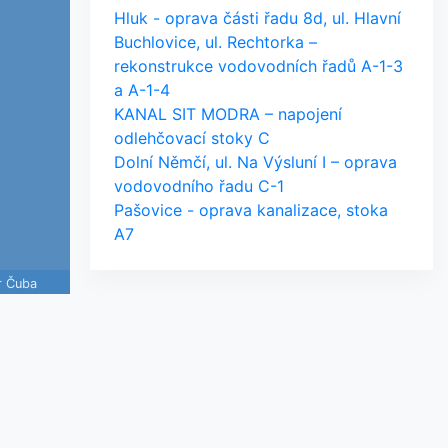
Hluk - oprava části řadu 8d, ul. Hlavní
Buchlovice, ul. Rechtorka –
rekonstrukce vodovodních řadů A-1-3
a A-1-4
KANAL SIT MODRA – napojení
odlehčovací stoky C
Dolní Němčí, ul. Na Výsluní I – oprava
vodovodního řadu C-1
Pašovice - oprava kanalizace, stoka
A7
r Čuba