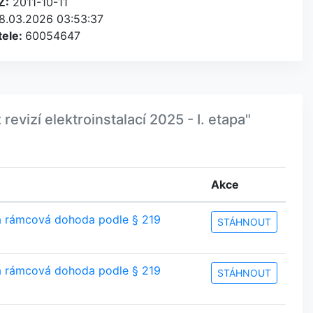
Z:
2011-10-11
8.03.2026 03:53:37
tele:
60054647
izí elektroinstalací 2025 - I. etapa"
Akce
 a rámcová dohoda podle § 219
STÁHNOUT
 a rámcová dohoda podle § 219
STÁHNOUT