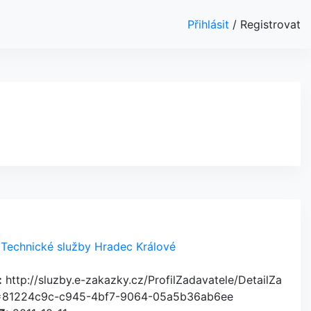
Přihlásit
/
Registrovat
Technické služby Hradec Králové
:
http://sluzby.e-zakazky.cz/ProfilZadavatele/DetailZa
Z=81224c9c-c945-4bf7-9064-05a5b36ab6ee