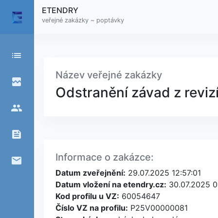
ETENDRY
veřejné zakázky ~ poptávky
list
Název veřejné zakázky
broken_image
Odstranění závad z revizí
people
feed
Informace o zakázce:
email
Datum zveřejnění:
29.07.2025 12:57:01
Datum vložení na etendry.cz:
30.07.2025 0
Kod profilu u VZ:
60054647
Číslo VZ na profilu:
P25V00000081