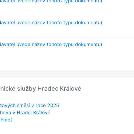
davatel uvede název tohoto typu dokumentu)
davatel uvede název tohoto typu dokumentu)
davatel uvede název tohoto typu dokumentu)
hnické služby Hradec Králové
tových směsí v roce 2026
chova v Hradci Králové
 hmot