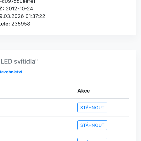
-c097dc0eefe1
Z:
2012-10-24
9.03.2026 01:37:22
tele:
235958
ED svítidla"
tavebnictví
.
Akce
STÁHNOUT
STÁHNOUT