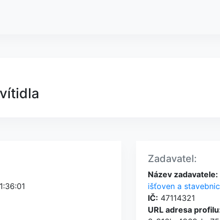
ítidla
Zadavatel:
Název zadavatele:
1:36:01
išťoven a stavebnic
IČ:
47114321
URL adresa profilu