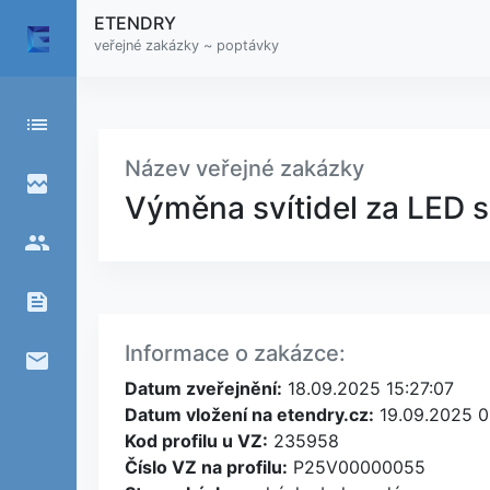
ETENDRY
veřejné zakázky ~ poptávky
list
Název veřejné zakázky
broken_image
Výměna svítidel za LED sv
people
feed
Informace o zakázce:
email
Datum zveřejnění:
18.09.2025 15:27:07
Datum vložení na etendry.cz:
19.09.2025 0
Kod profilu u VZ:
235958
Číslo VZ na profilu:
P25V00000055