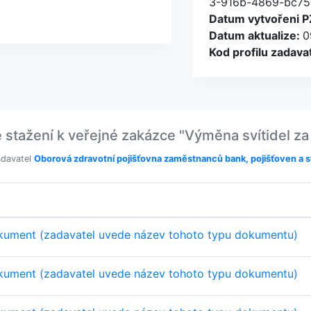
3-916b-4869-bc75
Datum vytvořeni P
Datum aktualize:
0
Kod profilu zadava
ažení k veřejné zakázce "Výměna svítidel za L
adavatel
Oborová zdravotní pojišťovna zaměstnanců bank, pojišťoven a s
kument (zadavatel uvede název tohoto typu dokumentu)
kument (zadavatel uvede název tohoto typu dokumentu)