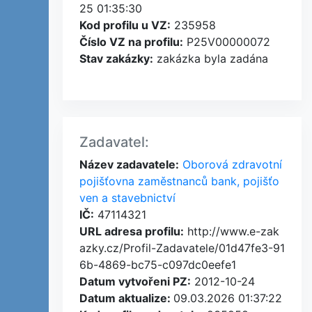
25 01:35:30
Kod profilu u VZ:
235958
Číslo VZ na profilu:
P25V00000072
Stav zakázky:
zakázka byla zadána
Zadavatel:
Název zadavatele:
Oborová zdravotní
pojišťovna zaměstnanců bank, pojišťo
ven a stavebnictví
IČ:
47114321
URL adresa profilu:
http://www.e-zak
azky.cz/Profil-Zadavatele/01d47fe3-91
6b-4869-bc75-c097dc0eefe1
Datum vytvořeni PZ:
2012-10-24
Datum aktualize:
09.03.2026 01:37:22