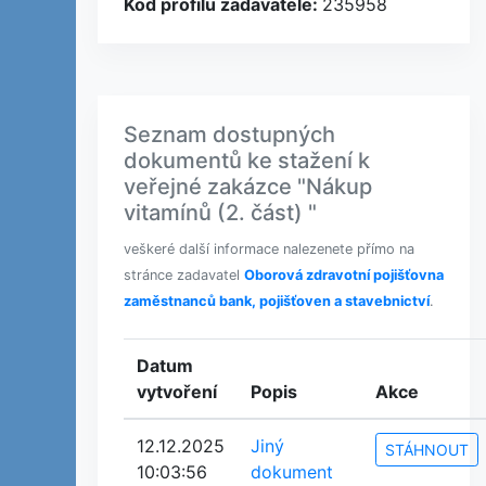
Kod profilu zadavatele:
235958
Seznam dostupných
dokumentů ke stažení k
veřejné zakázce "Nákup
vitamínů (2. část) "
veškeré další informace nalezenete přímo na
stránce zadavatel
Oborová zdravotní pojišťovna
zaměstnanců bank, pojišťoven a stavebnictví
.
Datum
vytvoření
Popis
Akce
12.12.2025
Jiný
STÁHNOUT
10:03:56
dokument