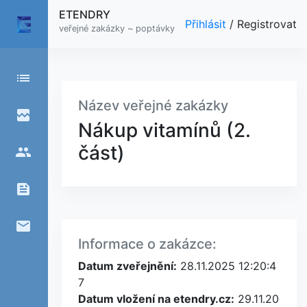
ETENDRY
Přihlásit
/
Registrovat
veřejné zakázky ~ poptávky
list
Název veřejné zakázky
broken_image
Nákup vitamínů (2.
část)
people
feed
email
Informace o zakázce:
Datum zveřejnění:
28.11.2025 12:20:4
7
Datum vložení na etendry.cz:
29.11.20