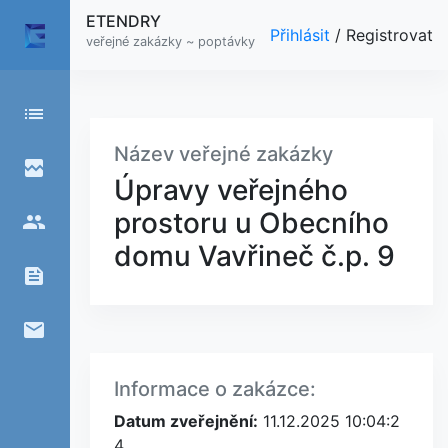
ETENDRY
Přihlásit
/
Registrovat
veřejné zakázky ~ poptávky
list
Název veřejné zakázky
broken_image
Úpravy veřejného
prostoru u Obecního
people
domu Vavřineč č.p. 9
feed
email
Informace o zakázce:
Datum zveřejnění:
11.12.2025 10:04:2
4