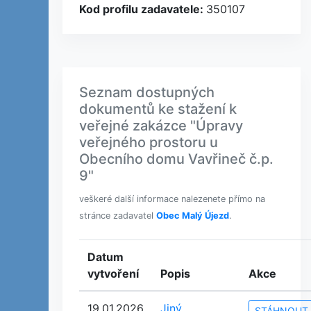
Kod profilu zadavatele:
350107
Seznam dostupných
dokumentů ke stažení k
veřejné zakázce "Úpravy
veřejného prostoru u
Obecního domu Vavřineč č.p.
9"
veškeré další informace nalezenete přímo na
stránce zadavatel
Obec Malý Újezd
.
Datum
vytvoření
Popis
Akce
19.01.2026
Jiný
STÁHNOUT