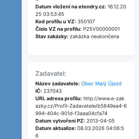
Datum vložení na etendry.cz:
16.12.20
25 03:53:45
Kod profilu u VZ:
350107
Číslo VZ na profilu:
P25V00000001
Stav zakázky:
zakázka neukončena
Zadavatel:
Název zadavatele:
Obec Malý Újezd
IČ:
237043
URL adresa profilu:
http://www.e-zak
azky.cz/Profil-Zadavatele/b5649ea4-6
994-404c-901d-f3aaa04cfa74
Datum vytvořeni PZ:
2013-04-05
Datum aktualize:
08.03.2026 04:06:5
6