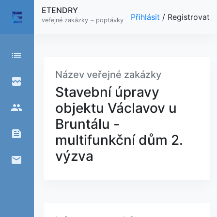
ETENDRY
Přihlásit
/
Registrovat
veřejné zakázky ~ poptávky
list
Název veřejné zakázky
broken_image
Stavební úpravy
objektu Václavov u
people
Bruntálu -
feed
multifunkční dům 2.
výzva
email