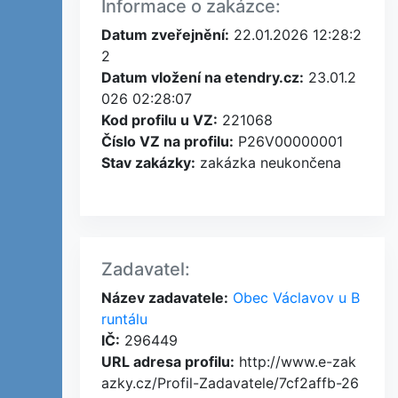
Informace o zakázce:
Datum zveřejnění:
22.01.2026 12:28:2
2
Datum vložení na etendry.cz:
23.01.2
026 02:28:07
Kod profilu u VZ:
221068
Číslo VZ na profilu:
P26V00000001
Stav zakázky:
zakázka neukončena
Zadavatel:
Název zadavatele:
Obec Václavov u B
runtálu
IČ:
296449
URL adresa profilu:
http://www.e-zak
azky.cz/Profil-Zadavatele/7cf2affb-26