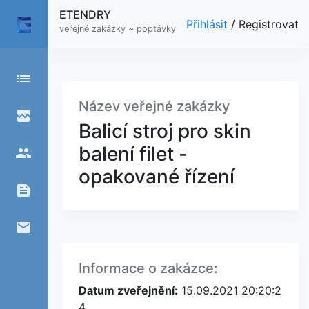
ETENDRY
Přihlásit
/
Registrovat
veřejné zakázky ~ poptávky
list
Název veřejné zakázky
broken_image
Balicí stroj pro skin
balení filet -
people
opakované řízení
feed
email
Informace o zakázce:
Datum zveřejnění:
15.09.2021 20:20:2
4