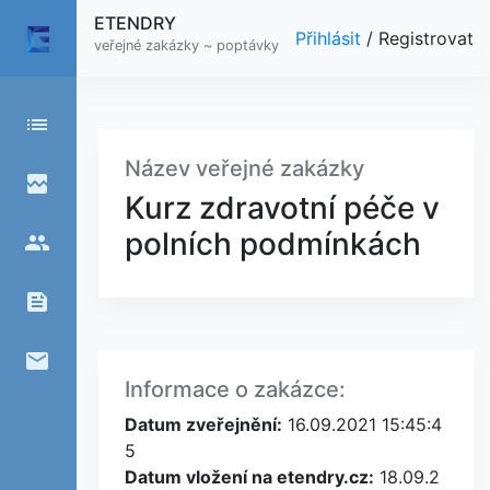
ETENDRY
Přihlásit
/
Registrovat
veřejné zakázky ~ poptávky
list
Název veřejné zakázky
broken_image
Kurz zdravotní péče v
polních podmínkách
people
feed
email
Informace o zakázce:
Datum zveřejnění:
16.09.2021 15:45:4
5
Datum vložení na etendry.cz:
18.09.2