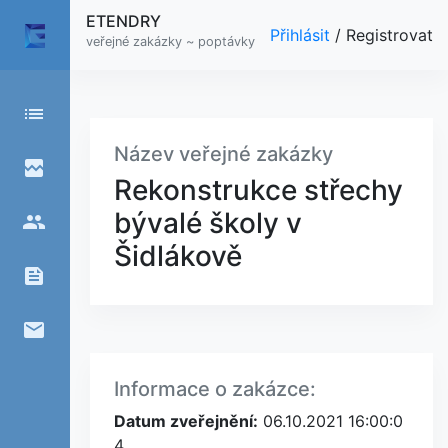
ETENDRY
Přihlásit
/
Registrovat
veřejné zakázky ~ poptávky
list
Název veřejné zakázky
broken_image
Rekonstrukce střechy
bývalé školy v
people
Šidlákově
feed
email
Informace o zakázce:
Datum zveřejnění:
06.10.2021 16:00:0
4