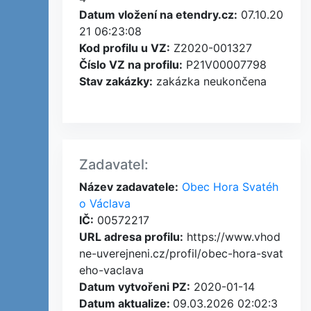
Datum vložení na etendry.cz:
07.10.20
21 06:23:08
Kod profilu u VZ:
Z2020-001327
Číslo VZ na profilu:
P21V00007798
Stav zakázky:
zakázka neukončena
Zadavatel:
Název zadavatele:
Obec Hora Svatéh
o Václava
IČ:
00572217
URL adresa profilu:
https://www.vhod
ne-uverejneni.cz/profil/obec-hora-svat
eho-vaclava
Datum vytvořeni PZ:
2020-01-14
Datum aktualize:
09.03.2026 02:02:3