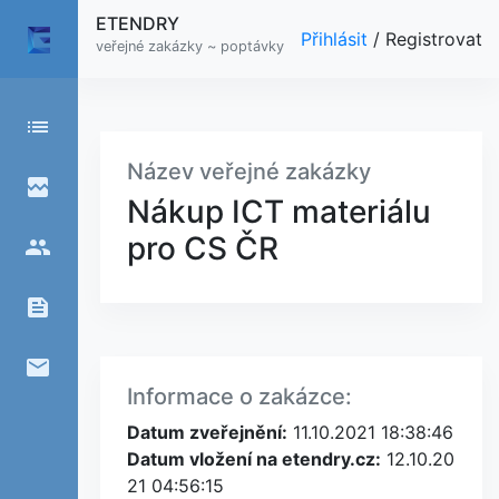
ETENDRY
Přihlásit
/
Registrovat
veřejné zakázky ~ poptávky
list
Název veřejné zakázky
broken_image
Nákup ICT materiálu
pro CS ČR
people
feed
email
Informace o zakázce:
Datum zveřejnění:
11.10.2021 18:38:46
Datum vložení na etendry.cz:
12.10.20
21 04:56:15