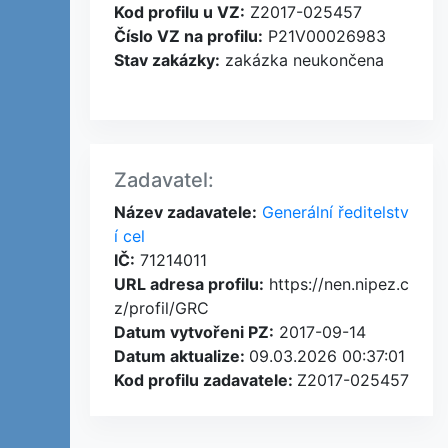
Kod profilu u VZ:
Z2017-025457
Číslo VZ na profilu:
P21V00026983
Stav zakázky:
zakázka neukončena
Zadavatel:
Název zadavatele:
Generální ředitelstv
í cel
IČ:
71214011
URL adresa profilu:
https://nen.nipez.c
z/profil/GRC
Datum vytvořeni PZ:
2017-09-14
Datum aktualize:
09.03.2026 00:37:01
Kod profilu zadavatele:
Z2017-025457