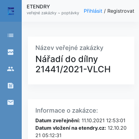
ETENDRY
Přihlásit
/
Registrovat
veřejné zakázky ~ poptávky
list
Název veřejné zakázky
broken_image
Nářadí do dílny
21441/2021-VLCH
people
feed
email
Informace o zakázce:
Datum zveřejnění:
11.10.2021 12:53:01
Datum vložení na etendry.cz:
12.10.20
21 05:12:31