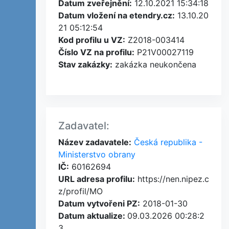
Datum zveřejnění:
12.10.2021 15:34:18
Datum vložení na etendry.cz:
13.10.20
21 05:12:54
Kod profilu u VZ:
Z2018-003414
Číslo VZ na profilu:
P21V00027119
Stav zakázky:
zakázka neukončena
Zadavatel:
Název zadavatele:
Česká republika -
Ministerstvo obrany
IČ:
60162694
URL adresa profilu:
https://nen.nipez.c
z/profil/MO
Datum vytvořeni PZ:
2018-01-30
Datum aktualize:
09.03.2026 00:28:2
3