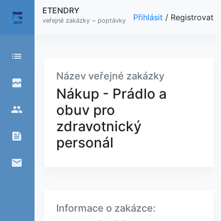
ETENDRY
Přihlásit
/
Registrovat
veřejné zakázky ~ poptávky
list
Název veřejné zakázky
broken_image
Nákup - Prádlo a
obuv pro
people
zdravotnický
feed
personál
email
Informace o zakázce: