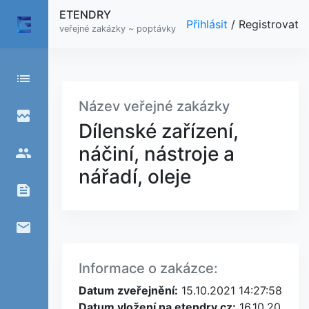
ETENDRY
Přihlásit
/
Registrovat
veřejné zakázky ~ poptávky
list
Název veřejné zakázky
broken_image
Dílenské zařízení,
náčiní, nástroje a
people
nářadí, oleje
feed
email
Informace o zakázce:
Datum zveřejnění:
15.10.2021 14:27:58
Datum vložení na etendry.cz:
16.10.20