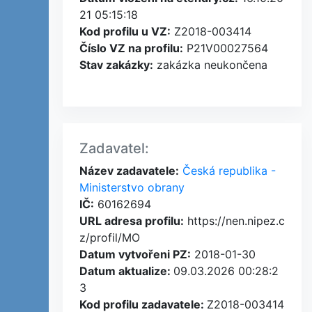
21 05:15:18
Kod profilu u VZ:
Z2018-003414
Číslo VZ na profilu:
P21V00027564
Stav zakázky:
zakázka neukončena
Zadavatel:
Název zadavatele:
Česká republika -
Ministerstvo obrany
IČ:
60162694
URL adresa profilu:
https://nen.nipez.c
z/profil/MO
Datum vytvořeni PZ:
2018-01-30
Datum aktualize:
09.03.2026 00:28:2
3
Kod profilu zadavatele:
Z2018-003414