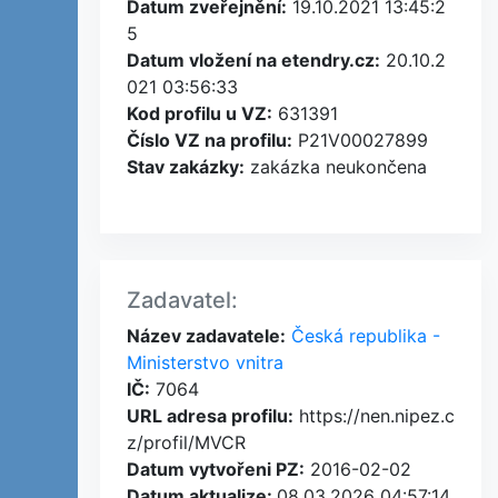
Datum zveřejnění:
19.10.2021 13:45:2
5
Datum vložení na etendry.cz:
20.10.2
021 03:56:33
Kod profilu u VZ:
631391
Číslo VZ na profilu:
P21V00027899
Stav zakázky:
zakázka neukončena
Zadavatel:
Název zadavatele:
Česká republika -
Ministerstvo vnitra
IČ:
7064
URL adresa profilu:
https://nen.nipez.c
z/profil/MVCR
Datum vytvořeni PZ:
2016-02-02
Datum aktualize:
08.03.2026 04:57:14