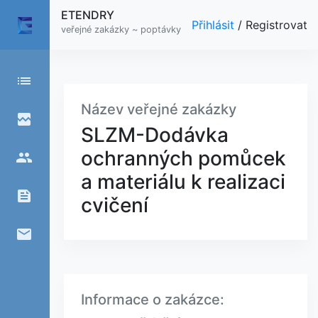
ETENDRY
Přihlásit
/
Registrovat
veřejné zakázky ~ poptávky
list
Název veřejné zakázky
broken_image
SLZM-Dodávka
ochranných pomůcek
people
a materiálu k realizaci
feed
cvičení
email
Informace o zakázce: