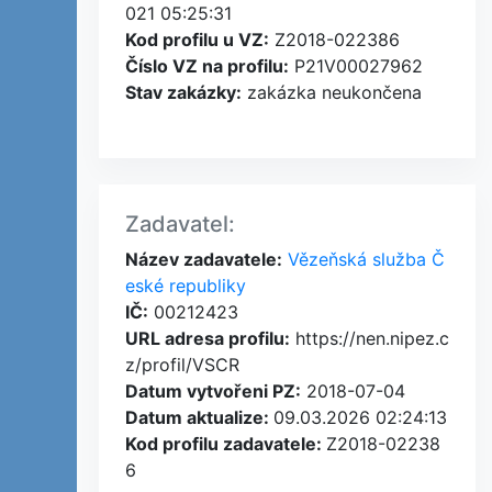
021 05:25:31
Kod profilu u VZ:
Z2018-022386
Číslo VZ na profilu:
P21V00027962
Stav zakázky:
zakázka neukončena
Zadavatel:
Název zadavatele:
Vězeňská služba Č
eské republiky
IČ:
00212423
URL adresa profilu:
https://nen.nipez.c
z/profil/VSCR
Datum vytvořeni PZ:
2018-07-04
Datum aktualize:
09.03.2026 02:24:13
Kod profilu zadavatele:
Z2018-02238
6