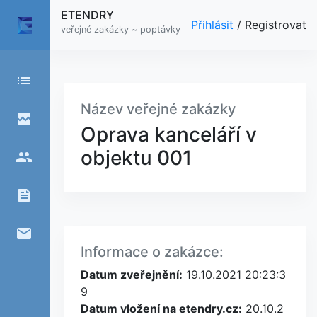
ETENDRY
Přihlásit
/
Registrovat
veřejné zakázky ~ poptávky
list
Název veřejné zakázky
broken_image
Oprava kanceláří v
objektu 001
people
feed
email
Informace o zakázce:
Datum zveřejnění:
19.10.2021 20:23:3
9
Datum vložení na etendry.cz:
20.10.2