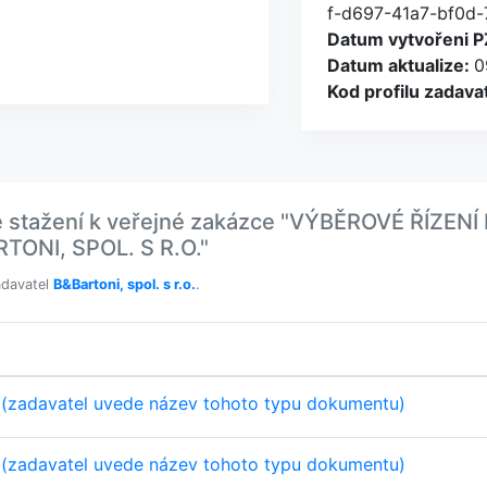
f-d697-41a7-bf0d
Datum vytvořeni P
Datum aktualize:
0
Kod profilu zadava
 stažení k veřejné zakázce "VÝBĚROVÉ ŘÍZE
ONI, SPOL. S R.O."
adavatel
B&Bartoni, spol. s r.o.
.
 (zadavatel uvede název tohoto typu dokumentu)
 (zadavatel uvede název tohoto typu dokumentu)