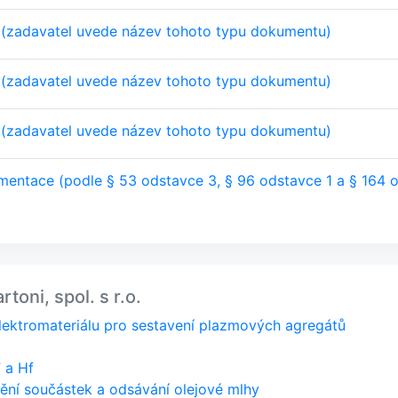
 (zadavatel uvede název tohoto typu dokumentu)
 (zadavatel uvede název tohoto typu dokumentu)
 (zadavatel uvede název tohoto typu dokumentu)
entace (podle § 53 odstavce 3, § 96 odstavce 1 a § 164 
toni, spol. s r.o.
ektromateriálu pro sestavení plazmových agregátů
 a Hf
tění součástek a odsávání olejové mlhy