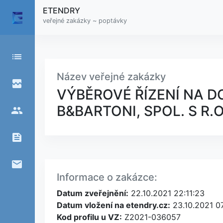
ETENDRY
veřejné zakázky ~ poptávky
list
Název veřejné zakázky
broken_image
VÝBĚROVÉ ŘÍZENÍ NA 
B&BARTONI, SPOL. S R.O
people
feed
email
Informace o zakázce:
Datum zveřejnění:
22.10.2021 22:11:23
Datum vložení na etendry.cz:
23.10.2021 0
Kod profilu u VZ:
Z2021-036057