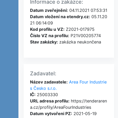
Informace o zakázce:
Datum zveřejnění:
04.11.2021 07:53:31
Datum vložení na etendry.cz:
05.11.20
21 06:14:09
Kod profilu u VZ:
Z2021-017975
Číslo VZ na profilu:
P21V00205774
Stav zakázky:
zakázka neukončena
Zadavatel:
Název zadavatele:
Area Four Industrie
s Česko s.r.o.
IČ:
25003330
URL adresa profilu:
https://tenderaren
a.cz/profily/AreaFourIndustries
Datum vytvořeni PZ:
2021-05-19