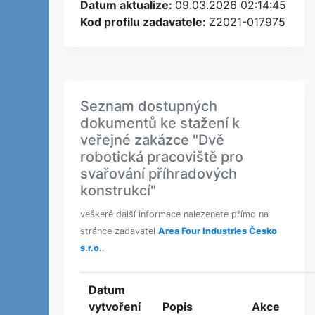
Datum aktualize:
09.03.2026 02:14:45
Kod profilu zadavatele:
Z2021-017975
Seznam dostupných
dokumentů ke stažení k
veřejné zakázce "Dvě
robotická pracoviště pro
svařování příhradových
konstrukcí"
veškeré další informace nalezenete přímo na
stránce zadavatel
Area Four Industries Česko
s.r.o.
.
Datum
vytvoření
Popis
Akce