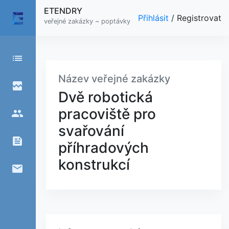
ETENDRY
Přihlásit
/
Registrovat
veřejné zakázky ~ poptávky
list
Název veřejné zakázky
broken_image
Dvě robotická
pracoviště pro
people
svařování
feed
příhradových
konstrukcí
email