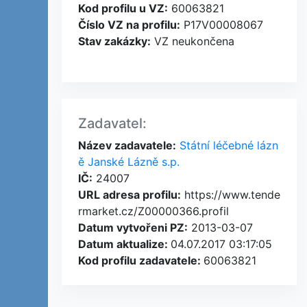
Kod profilu u VZ:
60063821
Číslo VZ na profilu:
P17V00008067
Stav zakázky:
VZ neukončena
Zadavatel:
Název zadavatele:
Státní léčebné lázn
ě Janské Lázně s.p.
IČ:
24007
URL adresa profilu:
https://www.tende
rmarket.cz/Z00000366.profil
Datum vytvořeni PZ:
2013-03-07
Datum aktualize:
04.07.2017 03:17:05
Kod profilu zadavatele:
60063821