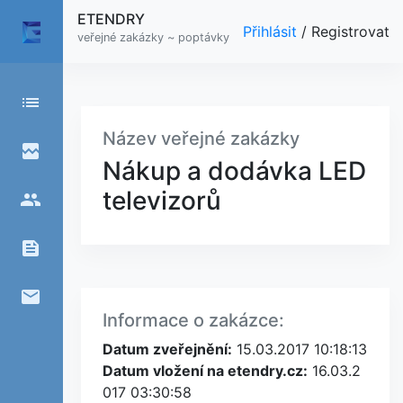
ETENDRY
Přihlásit
/
Registrovat
veřejné zakázky ~ poptávky
list
Název veřejné zakázky
broken_image
Nákup a dodávka LED
televizorů
people
feed
email
Informace o zakázce:
Datum zveřejnění:
15.03.2017 10:18:13
Datum vložení na etendry.cz:
16.03.2
017 03:30:58