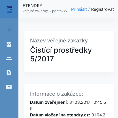
ETENDRY
Přihlásit
/
Registrovat
veřejné zakázky ~ poptávky
list
Název veřejné zakázky
broken_image
Čistící prostředky
5/2017
people
feed
email
Informace o zakázce:
Datum zveřejnění:
31.03.2017 10:45:5
9
Datum vložení na etendry.cz:
01.04.2