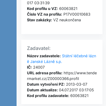
017 03:31:39
Kod profilu u VZ:
60063821
Číslo VZ na profilu:
P17V00010683
Stav zakázky:
VZ neukončena
Zadavatel:
Název zadavatele:
Státní léčebné lázn
ě Janské Lázně s.p.
IČ:
24007
URL adresa profilu:
https://www.tende
rmarket.cz/Z00000366.profil
Datum vytvořeni PZ:
2013-03-07
Datum aktualize:
04.07.2017 03:17:05
Kod profilu zadavatele:
60063821