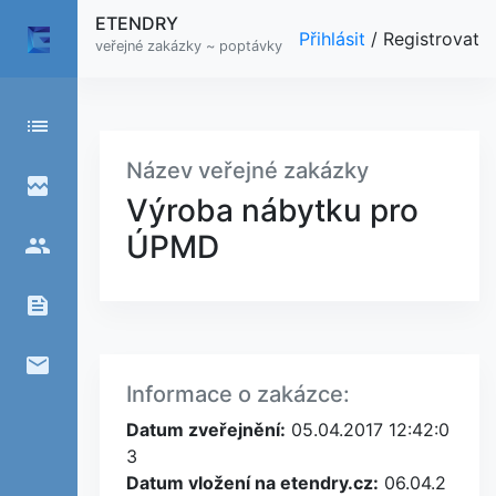
ETENDRY
Přihlásit
/
Registrovat
veřejné zakázky ~ poptávky
list
Název veřejné zakázky
broken_image
Výroba nábytku pro
ÚPMD
people
feed
email
Informace o zakázce:
Datum zveřejnění:
05.04.2017 12:42:0
3
Datum vložení na etendry.cz:
06.04.2