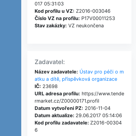
017 05:31:03
Kod profilu u VZ:
Z2016-003046
Číslo VZ na profilu:
P17V00011253
Stav zakázky:
VZ neukončena
Zadavatel:
Název zadavatele:
Ústav pro péči o m
atku a dítě, příspěvková organizace
IČ:
23698
URL adresa profilu:
https://www.tende
rmarket.cz/Z00000171.profil
Datum vytvořeni PZ:
2016-11-04
Datum aktualize:
29.06.2017 05:14:06
Kod profilu zadavatele:
Z2016-00304
6