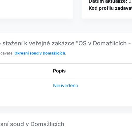
Datum aktualize:
0
Kod profilu zadava
tažení k veřejné zakázce "OS v Domažlicích -
adavatel
Okresní soud v Domažlicích
.
Popis
Neuvedeno
esní soud v Domažlicích