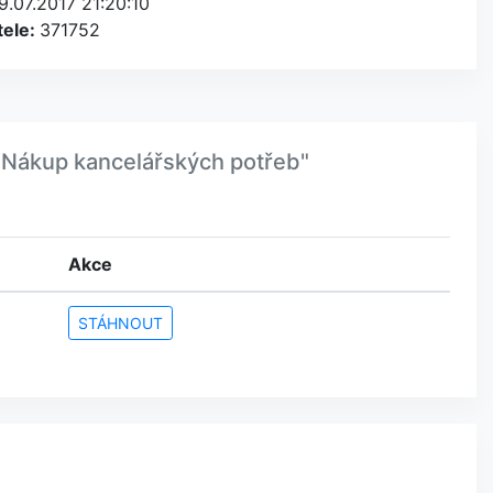
9.07.2017 21:20:10
tele:
371752
 Nákup kancelářských potřeb"
Akce
STÁHNOUT