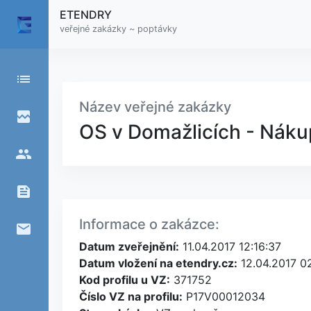
ETENDRY
veřejné zakázky ~ poptávky
list
Název veřejné zakázky
broken_image
OS v Domažlicích - Náku
people
feed
Informace o zakázce:
email
Datum zveřejnění:
11.04.2017 12:16:37
Datum vložení na etendry.cz:
12.04.2017 0
Kod profilu u VZ:
371752
Číslo VZ na profilu:
P17V00012034