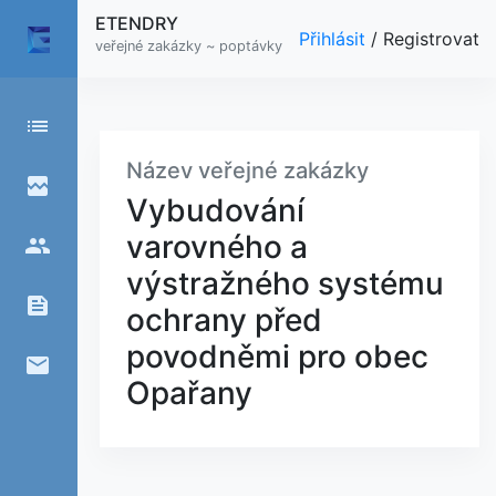
ETENDRY
Přihlásit
/
Registrovat
veřejné zakázky ~ poptávky
list
Název veřejné zakázky
broken_image
Vybudování
varovného a
people
výstražného systému
feed
ochrany před
povodněmi pro obec
email
Opařany