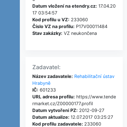
Datum vložení na etendry.cz:
17.04.20
17 03:54:57
Kod profilu u VZ:
233060
Číslo VZ na profilu:
P17V00011484
Stav zakázky:
VZ neukončena
Zadavatel:
Název zadavatele:
Rehabilitační ústav
Hrabyně
IČ:
601233
URL adresa profilu:
https://www.tende
rmarket.cz/Z00000177.profil
Datum vytvořeni PZ:
2012-09-27
Datum aktualize:
12.07.2017 03:25:27
Kod profilu zadavatele:
233060