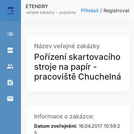
ETENDRY
Přihlásit
/
Registrovat
veřejné zakázky ~ poptávky
list
Název veřejné zakázky
broken_image
Pořízení skartovacího
stroje na papír -
people
pracoviště Chuchelná
feed
email
Informace o zakázce:
Datum zveřejnění:
16.04.2017 10:59:2
5