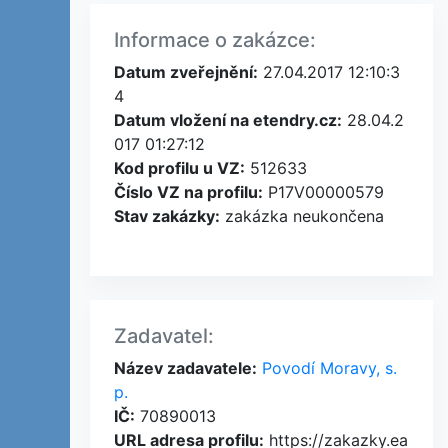
Informace o zakázce:
Datum zveřejnění:
27.04.2017 12:10:3
4
Datum vložení na etendry.cz:
28.04.2
017 01:27:12
Kod profilu u VZ:
512633
Číslo VZ na profilu:
P17V00000579
Stav zakázky:
zakázka neukončena
Zadavatel:
Název zadavatele:
Povodí Moravy, s.
p.
IČ:
70890013
URL adresa profilu:
https://zakazky.ea