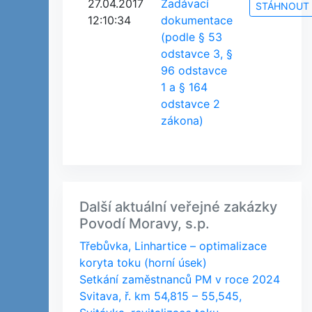
27.04.2017
Zadávací
STÁHNOUT
12:10:34
dokumentace
(podle § 53
odstavce 3, §
96 odstavce
1 a § 164
odstavce 2
zákona)
Další aktuální veřejné zakázky
Povodí Moravy, s.p.
Třebůvka, Linhartice – optimalizace
koryta toku (horní úsek)
Setkání zaměstnanců PM v roce 2024
Svitava, ř. km 54,815 – 55,545,