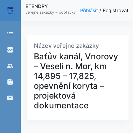
ETENDRY
Přihlásit
/
Registrovat
veřejné zakázky ~ poptávky
list
Název veřejné zakázky
broken_image
Baťův kanál, Vnorovy
– Veselí n. Mor, km
people
14,895 – 17,825,
feed
opevnění koryta –
projektová
email
dokumentace