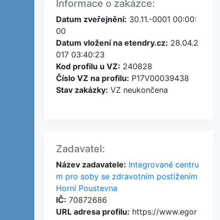
Informace o zakázce:
Datum zveřejnění:
30.11.-0001 00:00:
00
Datum vložení na etendry.cz:
28.04.2
017 03:40:23
Kod profilu u VZ:
240828
Číslo VZ na profilu:
P17V00039438
Stav zakázky:
VZ neukončena
Zadavatel:
Název zadavatele:
Integrované centru
m pro soby se zdravotním postižením
Horní Poustevna
IČ:
70872686
URL adresa profilu:
https://www.egor