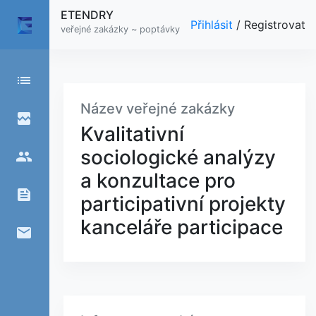
ETENDRY
Přihlásit
/
Registrovat
veřejné zakázky ~ poptávky
list
Název veřejné zakázky
broken_image
Kvalitativní
sociologické analýzy
people
a konzultace pro
feed
participativní projekty
kanceláře participace
email