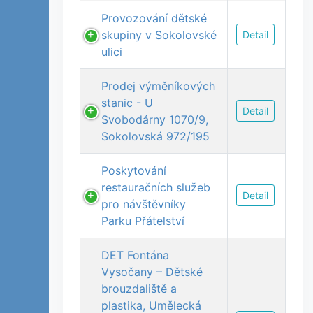
Provozování dětské
skupiny v Sokolovské
Detail
ulici
Prodej výměníkových
stanic - U
Detail
Svobodárny 1070/9,
Sokolovská 972/195
Poskytování
restauračních služeb
Detail
pro návštěvníky
Parku Přátelství
DET Fontána
Vysočany – Dětské
brouzdaliště a
plastika, Umělecká