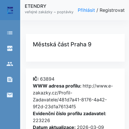
ETENDRY
Přihlásit
/
Registrovat
veřejné zakázky ~ poptávky
list
Městská část Praha 9
broken_image
people
feed
IČ:
63894
WWW adresa profilu:
http://www.e-
zakazky.cz/Profil-
email
Zadavatele/481d7a41-8176-4a42-
9f2d-23d1a76134f5
Evidenční číslo profilu zadavatel:
223226
Datum aktualizace:
2026-03-09