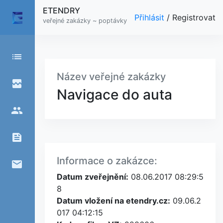
ETENDRY
Přihlásit
/
Registrovat
veřejné zakázky ~ poptávky
list
Název veřejné zakázky
broken_image
Navigace do auta
people
feed
Informace o zakázce:
email
Datum zveřejnění:
08.06.2017 08:29:5
8
Datum vložení na etendry.cz:
09.06.2
017 04:12:15