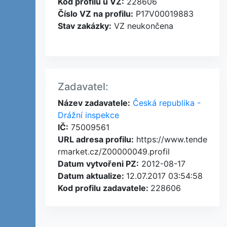
Kod profilu u VZ:
228606
Číslo VZ na profilu:
P17V00019883
Stav zakázky:
VZ neukončena
Zadavatel:
Název zadavatele:
Česká republika -
Drážní inspekce
IČ:
75009561
URL adresa profilu:
https://www.tende
rmarket.cz/Z00000049.profil
Datum vytvořeni PZ:
2012-08-17
Datum aktualize:
12.07.2017 03:54:58
Kod profilu zadavatele:
228606