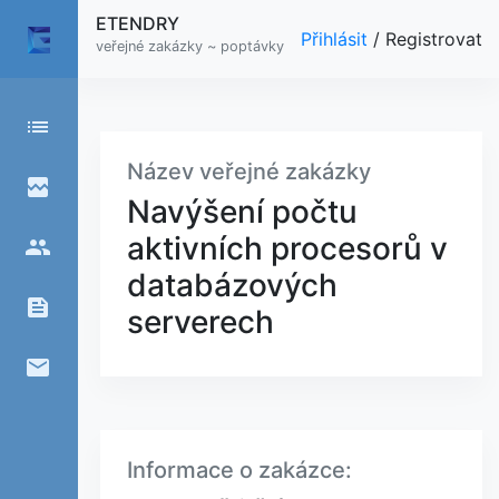
ETENDRY
Přihlásit
/
Registrovat
veřejné zakázky ~ poptávky
list
Název veřejné zakázky
broken_image
Navýšení počtu
aktivních procesorů v
people
databázových
feed
serverech
email
Informace o zakázce: