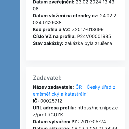
Datum zveřejnění:
23.02.2024 13:43:
06
Datum vložení na etendry.cz:
24.02.2
024 01:29:38
Kod profilu u VZ:
Z2017-013699
Číslo VZ na profilu:
P24V00001985
Stav zakázky:
zakázka byla zrušena
Zadavatel:
Název zadavatele:
ČR - Český úřad z
eměměřický a katastrální
IČ:
00025712
URL adresa profilu:
https://nen.nipez.c
z/profil/CUZK
Datum vytvořeni PZ:
2017-05-24
Datum aktualize:
09.03.2026 01:38:39