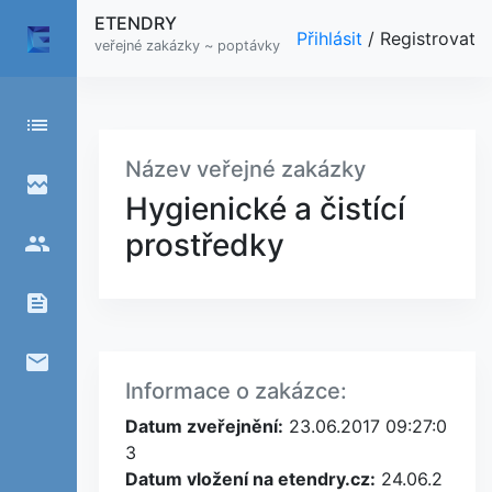
ETENDRY
Přihlásit
/
Registrovat
veřejné zakázky ~ poptávky
list
Název veřejné zakázky
broken_image
Hygienické a čistící
prostředky
people
feed
email
Informace o zakázce:
Datum zveřejnění:
23.06.2017 09:27:0
3
Datum vložení na etendry.cz:
24.06.2