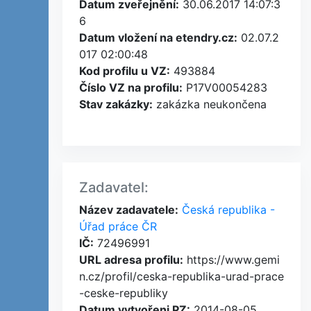
Datum zveřejnění:
30.06.2017 14:07:3
6
Datum vložení na etendry.cz:
02.07.2
017 02:00:48
Kod profilu u VZ:
493884
Číslo VZ na profilu:
P17V00054283
Stav zakázky:
zakázka neukončena
Zadavatel:
Název zadavatele:
Česká republika -
Úřad práce ČR
IČ:
72496991
URL adresa profilu:
https://www.gemi
n.cz/profil/ceska-republika-urad-prace
-ceske-republiky
Datum vytvořeni PZ:
2014-08-05