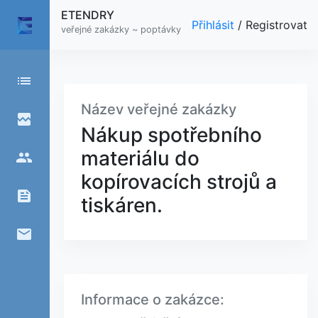
ETENDRY
Přihlásit
/
Registrovat
veřejné zakázky ~ poptávky
list
Název veřejné zakázky
broken_image
Nákup spotřebního
materiálu do
people
kopírovacích strojů a
feed
tiskáren.
email
Informace o zakázce: