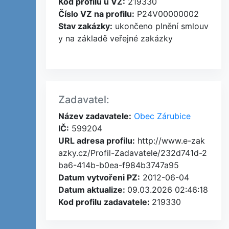
Kod profilu u VZ:
219330
Číslo VZ na profilu:
P24V00000002
Stav zakázky:
ukončeno plnění smlouv
y na základě veřejné zakázky
Zadavatel:
Název zadavatele:
Obec Zárubice
IČ:
599204
URL adresa profilu:
http://www.e-zak
azky.cz/Profil-Zadavatele/232d741d-2
ba6-414b-b0ea-f984b3747a95
Datum vytvořeni PZ:
2012-06-04
Datum aktualize:
09.03.2026 02:46:18
Kod profilu zadavatele:
219330