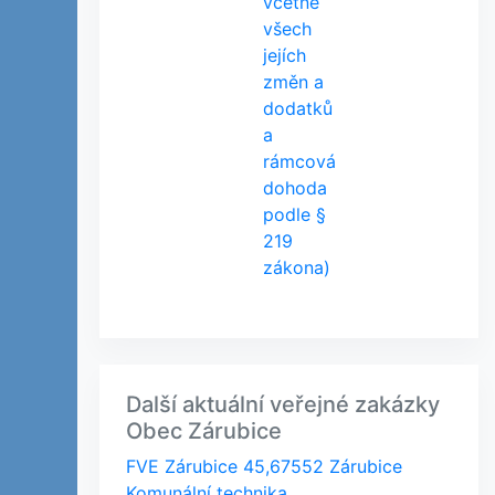
včetně
všech
jejích
změn a
dodatků
a
rámcová
dohoda
podle §
219
zákona)
Další aktuální veřejné zakázky
Obec Zárubice
FVE Zárubice 45,67552 Zárubice
Komunální technika