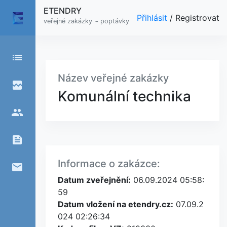
ETENDRY
Přihlásit
/
Registrovat
veřejné zakázky ~ poptávky
list
Název veřejné zakázky
broken_image
Komunální technika
people
feed
Informace o zakázce:
email
Datum zveřejnění:
06.09.2024 05:58:
59
Datum vložení na etendry.cz:
07.09.2
024 02:26:34