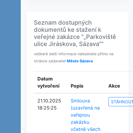
Seznam dostupných
dokumentů ke stažení k
veřejné zakázce "„Parkoviště
ulice Jiráskova, Sázava“"
veškeré další informace nalezenete přímo na
stránce zadavatel
Město Sázava
.
Datum
vytvoření
Popis
Akce
21.10.2025
Smlouva
STÁHNOU
18:25:25
(uzavřená na
veřejnou
zakázku
včetně všech