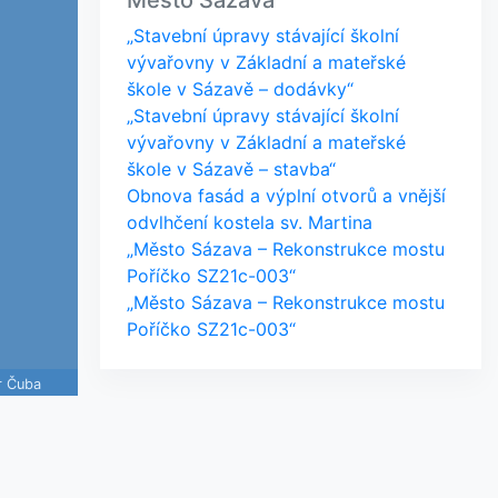
Město Sázava
„Stavební úpravy stávající školní
vývařovny v Základní a mateřské
škole v Sázavě – dodávky“
„Stavební úpravy stávající školní
vývařovny v Základní a mateřské
škole v Sázavě – stavba“
Obnova fasád a výplní otvorů a vnější
odvlhčení kostela sv. Martina
„Město Sázava – Rekonstrukce mostu
Poříčko SZ21c-003“
„Město Sázava – Rekonstrukce mostu
Poříčko SZ21c-003“
r Čuba