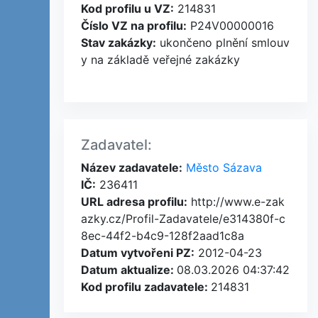
Kod profilu u VZ:
214831
Číslo VZ na profilu:
P24V00000016
Stav zakázky:
ukončeno plnění smlouv
y na základě veřejné zakázky
Zadavatel:
Název zadavatele:
Město Sázava
IČ:
236411
URL adresa profilu:
http://www.e-zak
azky.cz/Profil-Zadavatele/e314380f-c
8ec-44f2-b4c9-128f2aad1c8a
Datum vytvořeni PZ:
2012-04-23
Datum aktualize:
08.03.2026 04:37:42
Kod profilu zadavatele:
214831