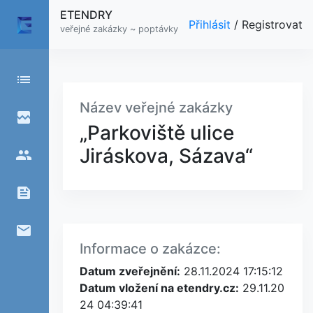
ETENDRY
Přihlásit
/
Registrovat
veřejné zakázky ~ poptávky
list
Název veřejné zakázky
broken_image
„Parkoviště ulice
Jiráskova, Sázava“
people
feed
email
Informace o zakázce:
Datum zveřejnění:
28.11.2024 17:15:12
Datum vložení na etendry.cz:
29.11.20
24 04:39:41