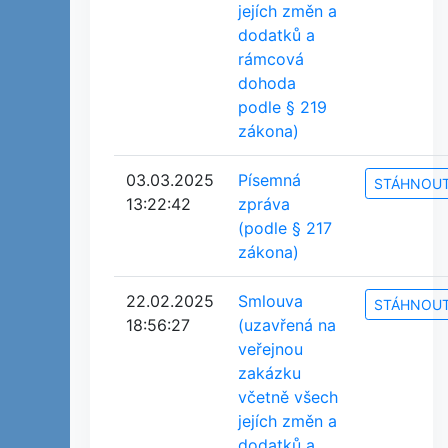
jejích změn a
dodatků a
rámcová
dohoda
podle § 219
zákona)
03.03.2025
Písemná
STÁHNOU
13:22:42
zpráva
(podle § 217
zákona)
22.02.2025
Smlouva
STÁHNOU
18:56:27
(uzavřená na
veřejnou
zakázku
včetně všech
jejích změn a
dodatků a