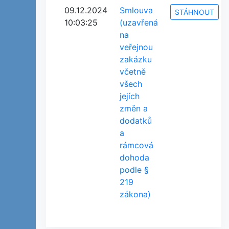
09.12.2024
Smlouva
STÁHNOUT
10:03:25
(uzavřená
na
veřejnou
zakázku
včetně
všech
jejích
změn a
dodatků
a
rámcová
dohoda
podle §
219
zákona)