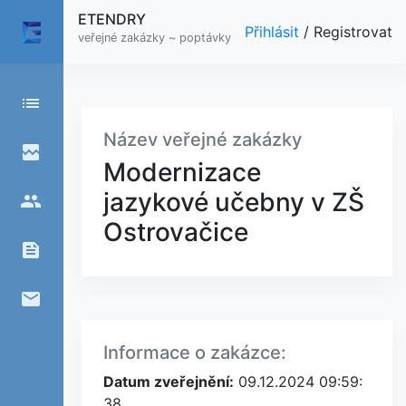
ETENDRY
Přihlásit
/
Registrovat
veřejné zakázky ~ poptávky
list
Název veřejné zakázky
broken_image
Modernizace
jazykové učebny v ZŠ
people
Ostrovačice
feed
email
Informace o zakázce:
Datum zveřejnění:
09.12.2024 09:59:
38