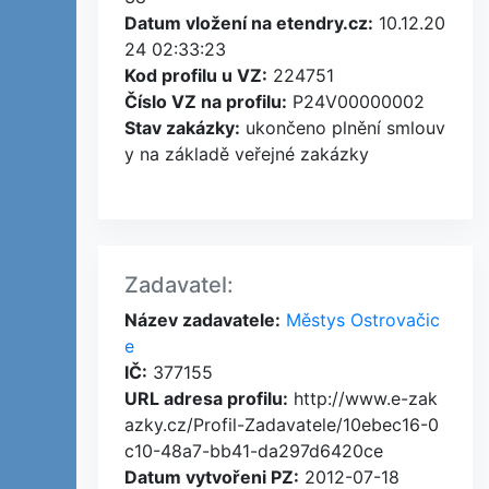
Datum vložení na etendry.cz:
10.12.20
24 02:33:23
Kod profilu u VZ:
224751
Číslo VZ na profilu:
P24V00000002
Stav zakázky:
ukončeno plnění smlouv
y na základě veřejné zakázky
Zadavatel:
Název zadavatele:
Městys Ostrovačic
e
IČ:
377155
URL adresa profilu:
http://www.e-zak
azky.cz/Profil-Zadavatele/10ebec16-0
c10-48a7-bb41-da297d6420ce
Datum vytvořeni PZ:
2012-07-18