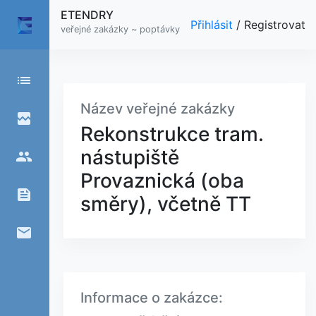
ETENDRY
Přihlásit
/
Registrovat
veřejné zakázky ~ poptávky
list
Název veřejné zakázky
broken_image
Rekonstrukce tram.
nástupiště
people
Provaznická (oba
feed
směry), včetně TT
email
Informace o zakázce: