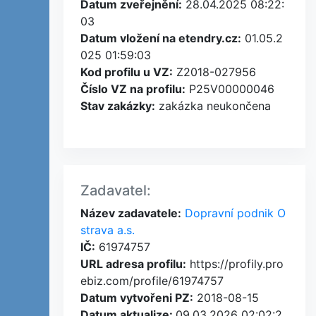
Datum zveřejnění:
28.04.2025 08:22:
03
Datum vložení na etendry.cz:
01.05.2
025 01:59:03
Kod profilu u VZ:
Z2018-027956
Číslo VZ na profilu:
P25V00000046
Stav zakázky:
zakázka neukončena
Zadavatel:
Název zadavatele:
Dopravní podnik O
strava a.s.
IČ:
61974757
URL adresa profilu:
https://profily.pro
ebiz.com/profile/61974757
Datum vytvořeni PZ:
2018-08-15
Datum aktualize:
09.03.2026 02:02:2