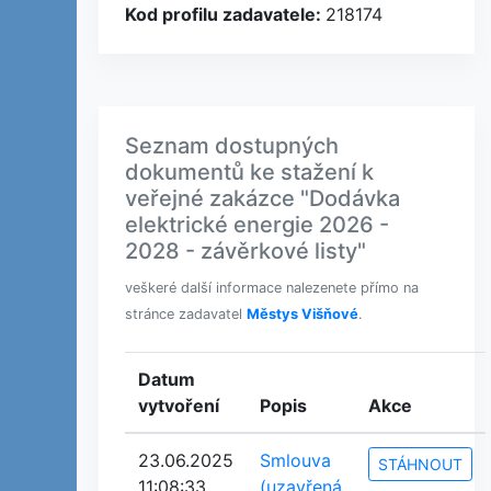
Kod profilu zadavatele:
218174
Seznam dostupných
dokumentů ke stažení k
veřejné zakázce "Dodávka
elektrické energie 2026 -
2028 - závěrkové listy"
veškeré další informace nalezenete přímo na
stránce zadavatel
Městys Višňové
.
Datum
vytvoření
Popis
Akce
23.06.2025
Smlouva
STÁHNOUT
11:08:33
(uzavřená