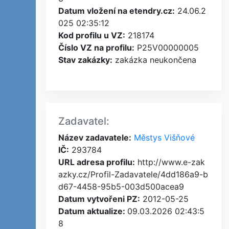
Datum vložení na etendry.cz:
24.06.2
025 02:35:12
Kod profilu u VZ:
218174
Číslo VZ na profilu:
P25V00000005
Stav zakázky:
zakázka neukončena
Zadavatel:
Název zadavatele:
Městys Višňové
IČ:
293784
URL adresa profilu:
http://www.e-zak
azky.cz/Profil-Zadavatele/4dd186a9-b
d67-4458-95b5-003d500acea9
Datum vytvořeni PZ:
2012-05-25
Datum aktualize:
09.03.2026 02:43:5
8