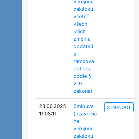
veřejnou
zakázku
včetně
všech
jejích
změn a
dodatků
a
rámcová
dohoda
podle §
219
zákona)
23.06.2025
Smlouva
STÁHNOUT
11:08:11
(uzavřená
na
veřejnou
zakázku