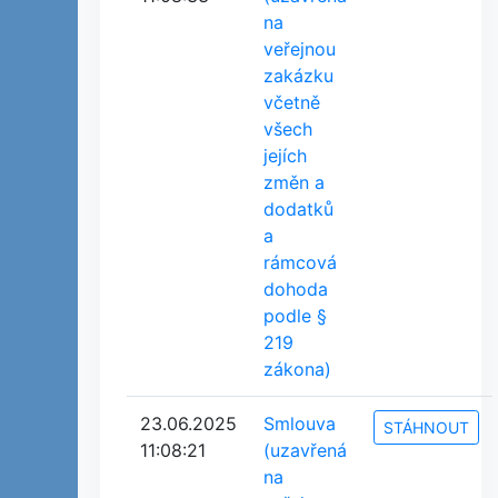
na
veřejnou
zakázku
včetně
všech
jejích
změn a
dodatků
a
rámcová
dohoda
podle §
219
zákona)
23.06.2025
Smlouva
STÁHNOUT
11:08:21
(uzavřená
na