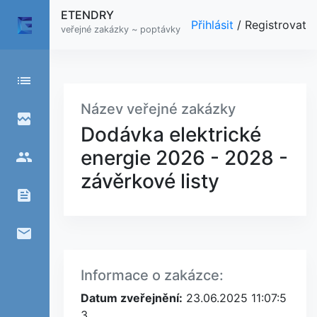
ETENDRY
Přihlásit
/
Registrovat
veřejné zakázky ~ poptávky
list
Název veřejné zakázky
broken_image
Dodávka elektrické
energie 2026 - 2028 -
people
závěrkové listy
feed
email
Informace o zakázce:
Datum zveřejnění:
23.06.2025 11:07:5
3