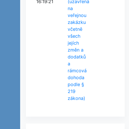
16:19:21
(uzavřená
na
veřejnou
zakázku
včetně
všech
jejích
změn a
dodatků
a
rámcová
dohoda
podle §
219
zákona)