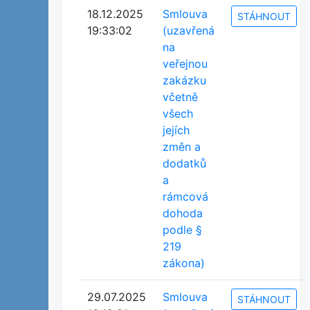
18.12.2025
Smlouva
STÁHNOUT
19:33:02
(uzavřená
na
veřejnou
zakázku
včetně
všech
jejích
změn a
dodatků
a
rámcová
dohoda
podle §
219
zákona)
29.07.2025
Smlouva
STÁHNOUT