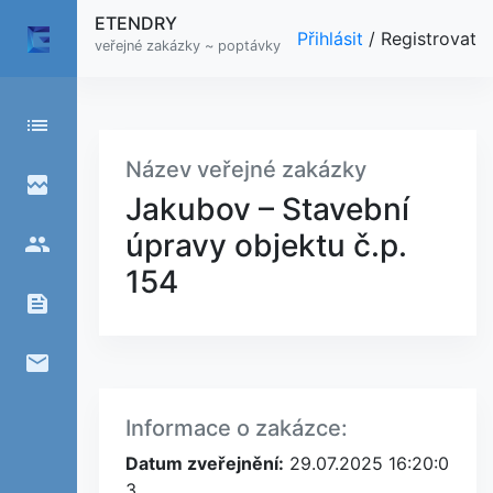
ETENDRY
Přihlásit
/
Registrovat
veřejné zakázky ~ poptávky
list
Název veřejné zakázky
broken_image
Jakubov – Stavební
úpravy objektu č.p.
people
154
feed
email
Informace o zakázce:
Datum zveřejnění:
29.07.2025 16:20:0
3