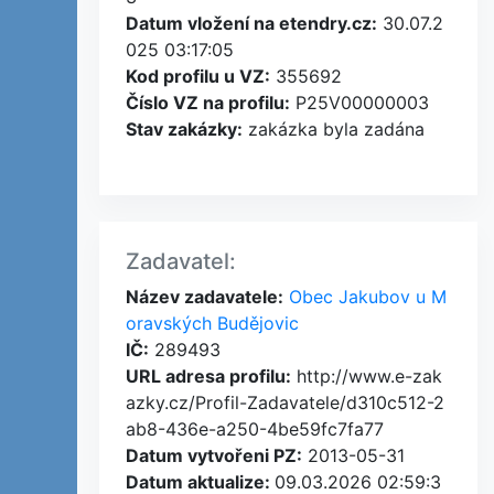
Datum vložení na etendry.cz:
30.07.2
025 03:17:05
Kod profilu u VZ:
355692
Číslo VZ na profilu:
P25V00000003
Stav zakázky:
zakázka byla zadána
Zadavatel:
Název zadavatele:
Obec Jakubov u M
oravských Budějovic
IČ:
289493
URL adresa profilu:
http://www.e-zak
azky.cz/Profil-Zadavatele/d310c512-2
ab8-436e-a250-4be59fc7fa77
Datum vytvořeni PZ:
2013-05-31
Datum aktualize:
09.03.2026 02:59:3