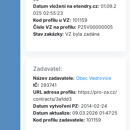
Datum vložení na etendry.cz:
01.09.2
025 02:55:23
Kod profilu u VZ:
101159
Číslo VZ na profilu:
P25V00000005
Stav zakázky:
VZ byla zadána
Zadavatel:
Název zadavatele:
Obec Vedrovice
IČ:
293741
URL adresa profilu:
https://pro-za.cz/
contracts/3a1dd3
Datum vytvořeni PZ:
2014-02-24
Datum aktualize:
09.03.2026 01:47:25
Kod profilu zadavatele:
101159