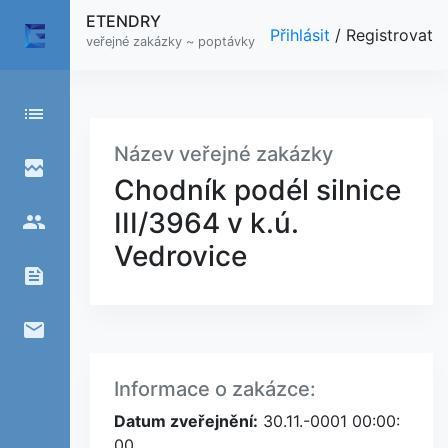
ETENDRY
Přihlásit
/
Registrovat
veřejné zakázky ~ poptávky
list
Název veřejné zakázky
broken_image
Chodník podél silnice
III/3964 v k.ú.
people
Vedrovice
feed
email
Informace o zakázce:
Datum zveřejnění:
30.11.-0001 00:00:
00