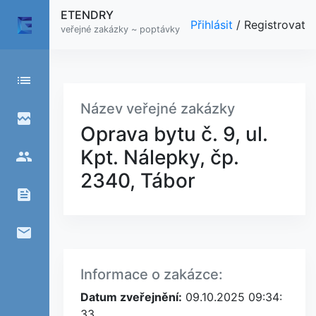
ETENDRY
Přihlásit
/
Registrovat
veřejné zakázky ~ poptávky
list
Název veřejné zakázky
broken_image
Oprava bytu č. 9, ul.
Kpt. Nálepky, čp.
people
2340, Tábor
feed
email
Informace o zakázce:
Datum zveřejnění:
09.10.2025 09:34:
33