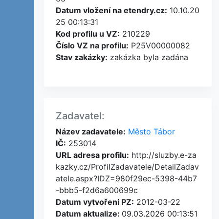
Datum vložení na etendry.cz:
10.10.20
25 00:13:31
Kod profilu u VZ:
210229
Číslo VZ na profilu:
P25V00000082
Stav zakázky:
zakázka byla zadána
Zadavatel:
Název zadavatele:
Město Tábor
IČ:
253014
URL adresa profilu:
http://sluzby.e-za
kazky.cz/ProfilZadavatele/DetailZadav
atele.aspx?IDZ=980f29ec-5398-44b7
-bbb5-f2d6a600699c
Datum vytvořeni PZ:
2012-03-22
Datum aktualize:
09.03.2026 00:13:51