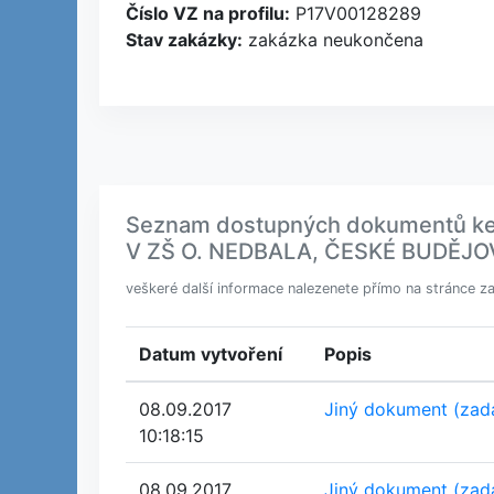
Číslo VZ na profilu:
P17V00128289
Stav zakázky:
zakázka neukončena
Seznam dostupných dokumentů k
V ZŠ O. NEDBALA, ČESKÉ BUDĚJ
veškeré další informace nalezenete přímo na stránce z
Datum vytvoření
Popis
08.09.2017
Jiný dokument (zad
10:18:15
08.09.2017
Jiný dokument (zad