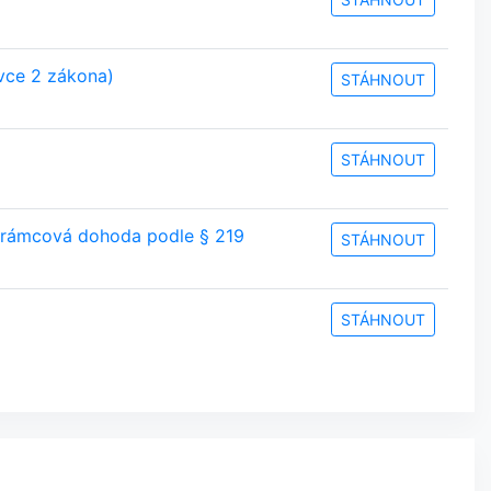
vce 2 zákona)
STÁHNOUT
STÁHNOUT
a rámcová dohoda podle § 219
STÁHNOUT
STÁHNOUT