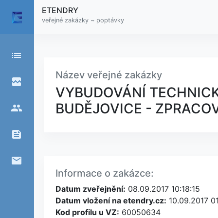
ETENDRY
veřejné zakázky ~ poptávky
list
Název veřejné zakázky
broken_image
VYBUDOVÁNÍ TECHNICK
BUDĚJOVICE - ZPRACO
people
feed
email
Informace o zakázce:
Datum zveřejnění:
08.09.2017 10:18:15
Datum vložení na etendry.cz:
10.09.2017 01
Kod profilu u VZ:
60050634