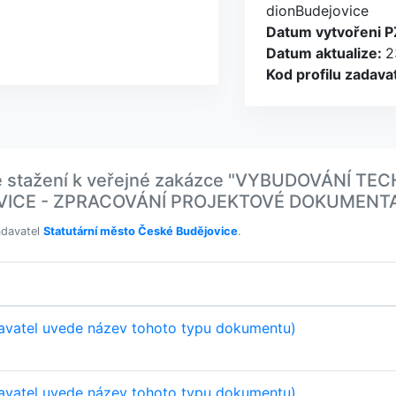
dionBudejovice
Datum vytvořeni P
Datum aktualize:
2
Kod profilu zadava
e stažení k veřejné zakázce "VYBUDOVÁNÍ 
OVICE - ZPRACOVÁNÍ PROJEKTOVÉ DOKUMENT
adavatel
Statutární město České Budějovice
.
avatel uvede název tohoto typu dokumentu)
avatel uvede název tohoto typu dokumentu)