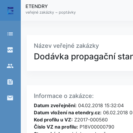
ETENDRY
veřejné zakázky ~ poptávky
list
Název veřejné zakázky
broken_image
Dodávka propagační stanic
people
feed
Informace o zakázce:
email
Datum zveřejnění:
04.02.2018 15:32:04
Datum vložení na etendry.cz:
06.02.2018 0
Kod profilu u VZ:
Z2017-000560
Číslo VZ na profilu:
P18V00000790