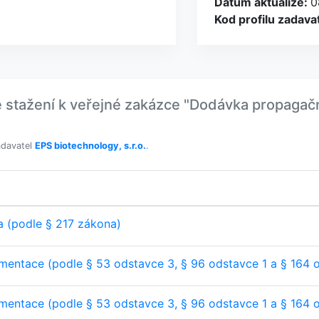
Datum aktualize:
0
Kod profilu zadava
ažení k veřejné zakázce "Dodávka propagační 
adavatel
EPS biotechnology, s.r.o.
.
 (podle § 217 zákona)
entace (podle § 53 odstavce 3, § 96 odstavce 1 a § 164 
entace (podle § 53 odstavce 3, § 96 odstavce 1 a § 164 