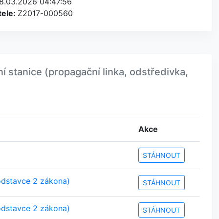
8.03.2026 04:47:56
tele:
Z2017-000560
stanice (propagační linka, odstředivka,
Akce
STÁHNOUT
odstavce 2 zákona)
STÁHNOUT
odstavce 2 zákona)
STÁHNOUT