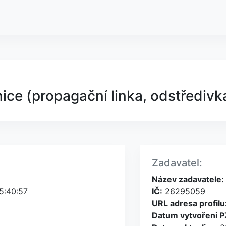
e (propagační linka, odstředivka,
Zadavatel:
Název zadavatele:
5:40:57
IČ:
26295059
URL adresa profilu
Datum vytvořeni P