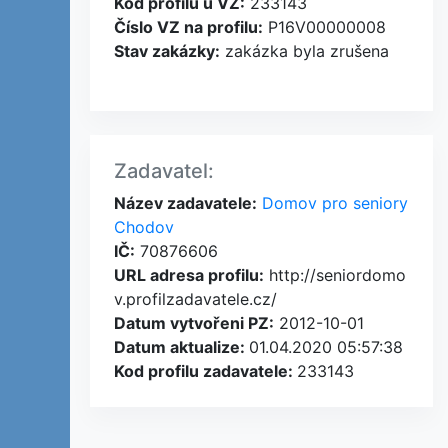
Kod profilu u VZ:
233143
Číslo VZ na profilu:
P16V00000008
Stav zakázky:
zakázka byla zrušena
Zadavatel:
Název zadavatele:
Domov pro seniory
Chodov
IČ:
70876606
URL adresa profilu:
http://seniordomo
v.profilzadavatele.cz/
Datum vytvořeni PZ:
2012-10-01
Datum aktualize:
01.04.2020 05:57:38
Kod profilu zadavatele:
233143