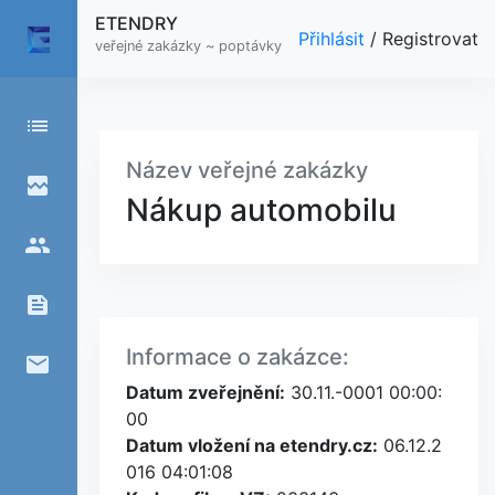
ETENDRY
Přihlásit
/
Registrovat
veřejné zakázky ~ poptávky
list
Název veřejné zakázky
broken_image
Nákup automobilu
people
feed
Informace o zakázce:
email
Datum zveřejnění:
30.11.-0001 00:00:
00
Datum vložení na etendry.cz:
06.12.2
016 04:01:08