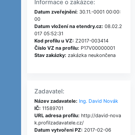
Informace o zakázce:
Datum zveřejnění:
30.11.-0001 00:00:
00
Datum vložení na etendry.cz:
08.02.2
017 05:52:31
Kod profilu u VZ:
Z2017-003414
Číslo VZ na profilu:
P17V00000001
Stav zakázky:
zakázka neukončena
Zadavatel:
Název zadavatele:
Ing. David Novák
IČ:
11589701
URL adresa profilu:
http://david-nova
k.profilzadavatele.cz/
Datum vytvořeni PZ:
2017-02-06