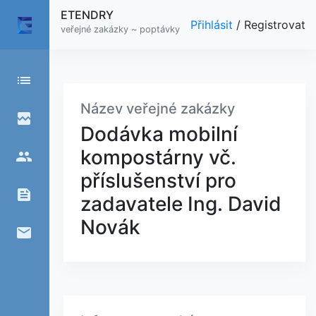
ETENDRY
Přihlásit
/
Registrovat
veřejné zakázky ~ poptávky
list
Název veřejné zakázky
broken_image
Dodávka mobilní
kompostárny vč.
people
příslušenství pro
feed
zadavatele Ing. David
Novák
email