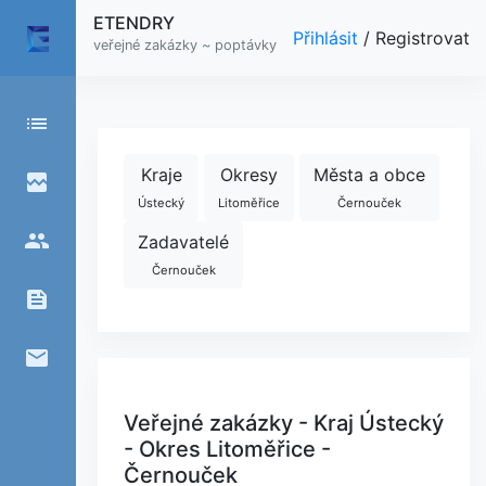
ETENDRY
Přihlásit
/
Registrovat
veřejné zakázky ~ poptávky
list
Kraje
Okresy
Města a obce
broken_image
Ústecký
Litoměřice
Černouček
people
Zadavatelé
Černouček
feed
email
Veřejné zakázky - Kraj Ústecký
- Okres Litoměřice -
Černouček