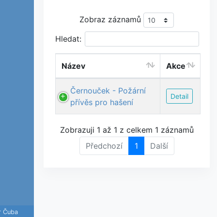
Zobraz záznamů
Hledat:
Název
Akce
Černouček - Požární
Detail
přívěs pro hašení
Zobrazuji 1 až 1 z celkem 1 záznamů
Předchozí
1
Další
r Čuba