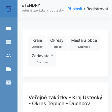
ETENDRY
Přihlásit
/
Registrovat
veřejné zakázky ~ poptávky
list
Kraje
Okresy
Města a obce
broken_image
Ústecký
Teplice
Duchcov
people
Zadavatelé
Duchcov
feed
email
Veřejné zakázky - Kraj Ústecký
- Okres Teplice - Duchcov