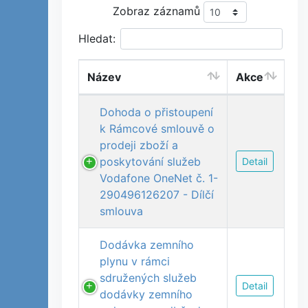
Zobraz záznamů
Hledat:
Název
Akce
Dohoda o přistoupení
k Rámcové smlouvě o
prodeji zboží a
poskytování služeb
Detail
Vodafone OneNet č. 1-
290496126207 - Dílčí
smlouva
Dodávka zemního
plynu v rámci
sdružených služeb
Detail
dodávky zemního